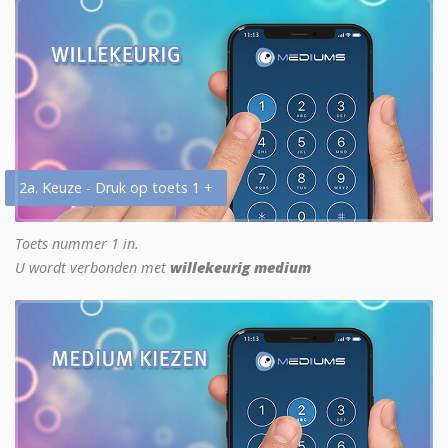
2a. Keuze - Druk op toets 1 +
Toets nummer 1 in.
U wordt verbonden met
willekeurig medium