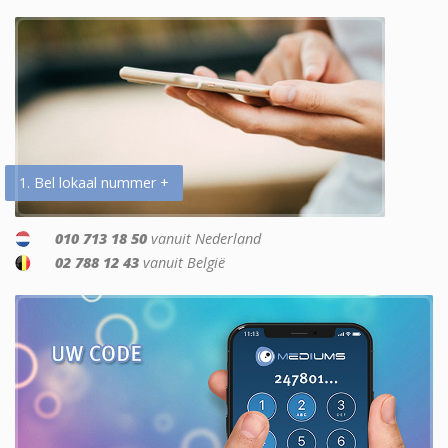
1. Bel lokaal nummer +
010 713 18 50
vanuit Nederland
02 788 12 43
vanuit België