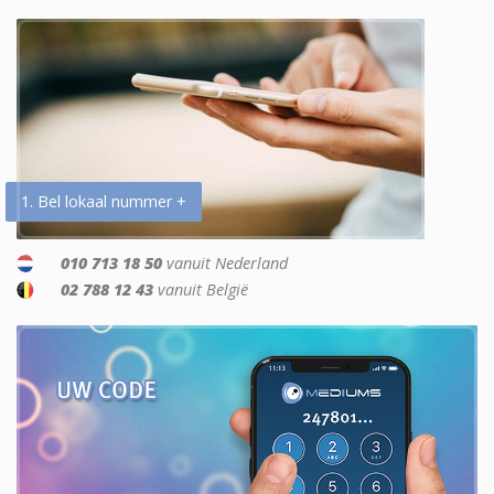
1. Bel lokaal nummer +
010 713 18 50
vanuit Nederland
02 788 12 43
vanuit België