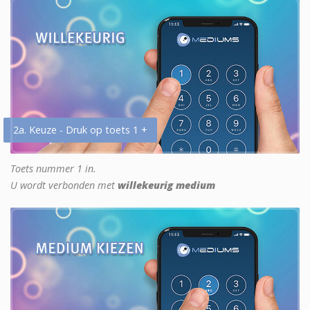
2a. Keuze - Druk op toets 1 +
Toets nummer 1 in.
U wordt verbonden met
willekeurig medium